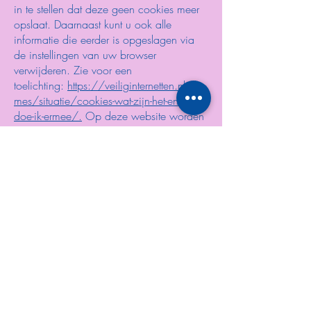
in te stellen dat deze geen cookies meer
opslaat. Daarnaast kunt u ook alle
informatie die eerder is opgeslagen via
de instellingen van uw browser
verwijderen. Zie voor een
toelichting:
https://veiliginternetten.nl/the
mes/situatie/cookies-wat-zijn-het-en-wat-
doe-ik-ermee/.
Op deze website worden
ook cookies geplaatst door derden. Dit
zijn bijvoorbeeld adverteerders en/of de
sociale media-bedrijven. Voor meer info
over de gebruikte cookies, raadpleeg ons
cookiebeleid.
Gegevens inzien,
aanpassen of verwijderen
U heeft het recht om uw
persoonsgegevens in te zien, te corrigeren
of te verwijderen. Daarnaast heeft u het