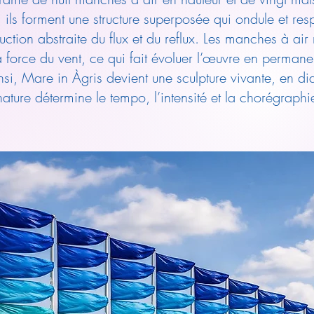
ils forment une structure superposée qui ondule et res
tion abstraite du flux et du reflux. Les manches à air 
la force du vent, ce qui fait évoluer l’œuvre en perman
insi, Mare in Àgris devient une sculpture vivante, en d
ture détermine le tempo, l’intensité et la chorégraphi