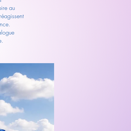
pire au
réagissent
ence.
ialogue
e.