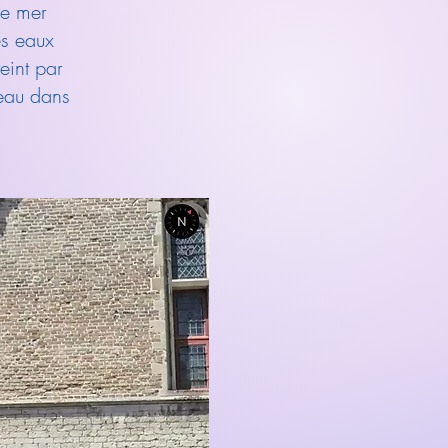
de mer
es eaux
eint par
veau dans