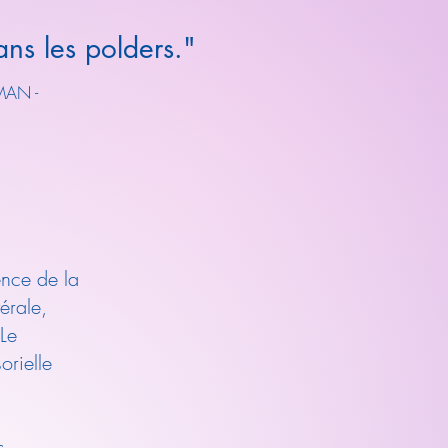
ns les polders."
MAN -
ence de la
érale,
Le
orielle
s