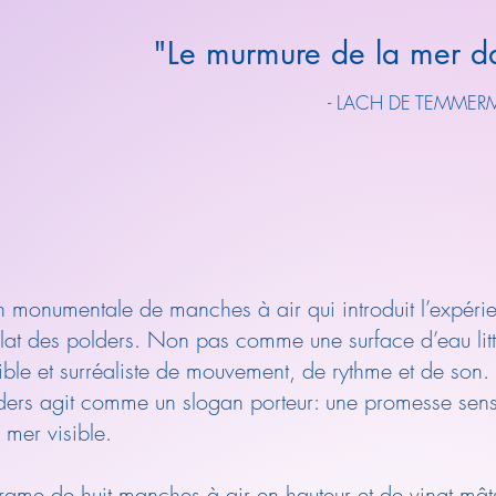
"Le murmure de la mer da
- LACH DE TEMMER
on monumentale de manches à air qui introduit l’expéri
lat des polders. Non pas comme une surface d’eau litt
le et surréaliste de mouvement, de rythme et de son. 
ders agit comme un slogan porteur: une promesse sens
 mer visible.
trame de huit manches à air en hauteur et de vingt mât