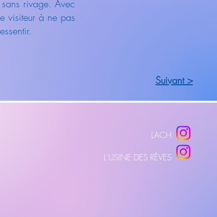
 sans rivage. Avec
e visiteur à ne pas
essentir.
Suivant >
LACH
L'USINE DES RÊVES