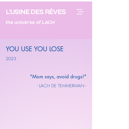
L'USINE DES RÊVES
the universe of LACH
YOU USE YOU LOSE
2023
"Mom says, avoid drugs!"
- LACH DE TEMMERMAN -