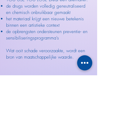
de drugs worden volledig geneutraliseerd
en chemisch onbruikbaar gemaakt
het materiaal krijgt een nieuwe betekenis
binnen een artistieke context
de opbrengsten ondersteunen preventie- en
sensibiliseringsprogramma’s
Wat ooit schade veroorzaakte, wordt een
bron van maatschappelijke waarde.
Missie
Met dit project wil LACH:
via kunst bijdragen aan drugspreventie
bewustwording creëren rond de realiteit van
cocaïnegebruik
aantonen dat kunst een actieve rol kan
spelen in maatschappelijke verandering