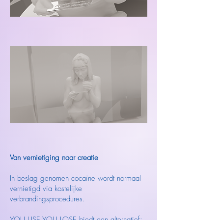
Van vernietiging naar creatie
In beslag genomen cocaïne wordt normaal
vernietigd via kostelijke
verbrandingsprocedures.
YOU USE YOU LOSE biedt een alternatief: