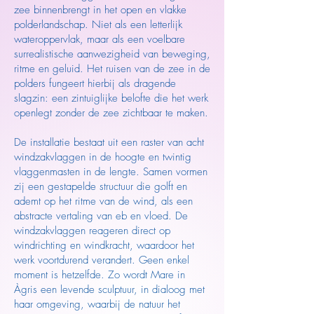
zee binnenbrengt in het open en vlakke
polderlandschap. Niet als een letterlijk
wateroppervlak, maar als een voelbare
surrealistische aanwezigheid van beweging,
ritme en geluid. Het ruisen van de zee in de
polders fungeert hierbij als dragende
slagzin: een zintuiglijke belofte die het werk
openlegt zonder de zee zichtbaar te maken.
De installatie bestaat uit een raster van acht
windzakvlaggen in de hoogte en twintig
vlaggenmasten in de lengte. Samen vormen
zij een gestapelde structuur die golft en
ademt op het ritme van de wind, als een
abstracte vertaling van eb en vloed. De
windzakvlaggen reageren direct op
windrichting en windkracht, waardoor het
werk voortdurend verandert. Geen enkel
moment is hetzelfde. Zo wordt Mare in
Àgris een levende sculptuur, in dialoog met
haar omgeving, waarbij de natuur het