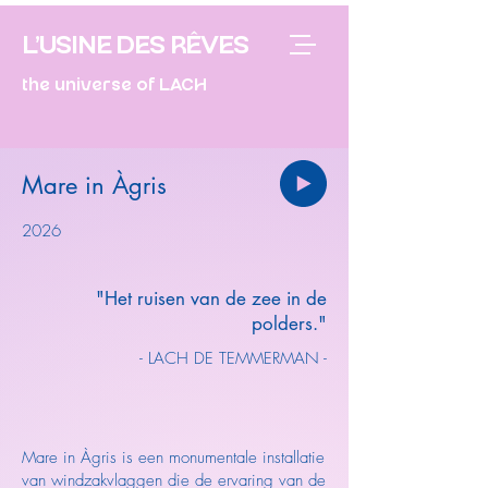
L'USINE DES RÊVES
the universe of LACH
Mare in Àgris
2026
"Het ruisen van de zee in de
polders."
- LACH DE TEMMERMAN -
Mare in Àgris is een monumentale installatie
van windzakvlaggen die de ervaring van de