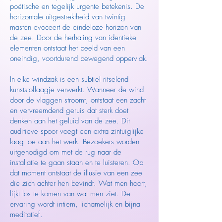
poëtische en tegelijk urgente betekenis. De
horizontale uitgestrektheid van twintig
masten evoceert de eindeloze horizon van
de zee. Door de herhaling van identieke
elementen ontstaat het beeld van een
oneindig, voortdurend bewegend oppervlak.
In elke windzak is een subtiel ritselend
kunststoflaagje verwerkt. Wanneer de wind
door de vlaggen stroomt, ontstaat een zacht
en vervreemdend geruis dat sterk doet
denken aan het geluid van de zee. Dit
auditieve spoor voegt een extra zintuiglijke
laag toe aan het werk. Bezoekers worden
uitgenodigd om met de rug naar de
installatie te gaan staan en te luisteren. Op
dat moment ontstaat de illusie van een zee
die zich achter hen bevindt. Wat men hoort,
lijkt los te komen van wat men ziet. De
ervaring wordt intiem, lichamelijk en bijna
meditatief.