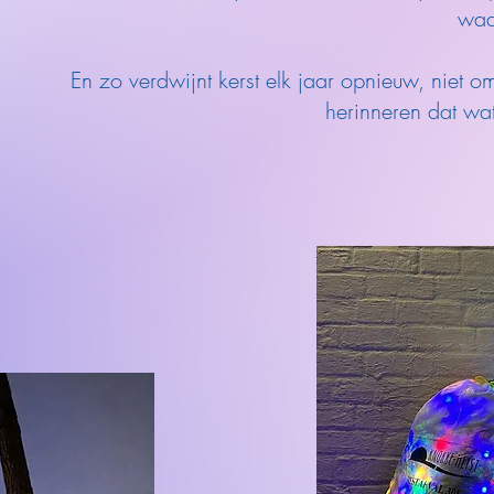
waa
En zo verdwijnt kerst elk jaar opnieuw, niet o
herinneren dat wat 