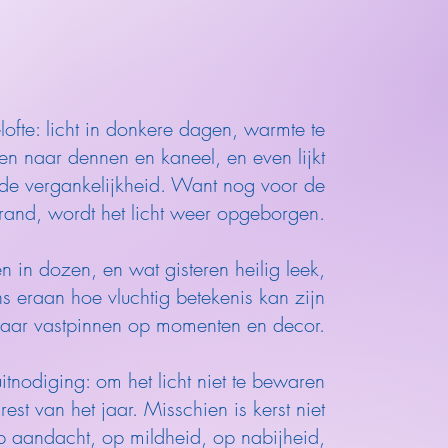
elofte: licht in donkere dagen, warmte te
ken naar dennen en kaneel, en even lijkt
lt de vergankelijkheid. Want nog voor de
rand, wordt het licht weer opgeborgen.
n in dozen, en wat gisteren heilig leek,
ns eraan hoe vluchtig betekenis kan zijn
aar vastpinnen op momenten en decor.
itnodiging: om het licht niet te bewaren
st van het jaar. Misschien is kerst niet
p aandacht, op mildheid, op nabijheid,