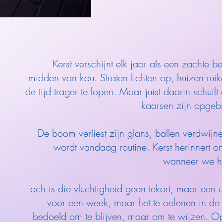
Kerst verschijnt elk jaar als een zachte b
midden van kou. Straten lichten op, huizen rui
de tijd trager te lopen. Maar juist daarin schui
kaarsen zijn opgeb
De boom verliest zijn glans, ballen verdwijne
wordt vandaag routine. Kerst herinnert o
wanneer we h
Toch is die vluchtigheid geen tekort, maar een u
voor een week, maar het te oefenen in de re
bedoeld om te blijven, maar om te wijzen. O